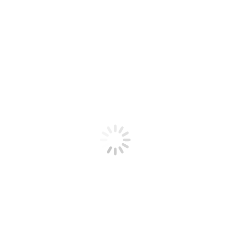
Varenr. 6220-92
Vægt
1 kg
Relaterede varer
Læsø Plaid, LæsøViking, knæplaid
495,00
DKK
Tilføj til kurv